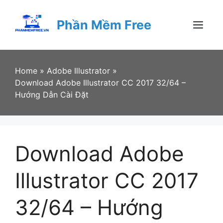
Skip
to
Phần Mềm Free
content
Menu
Home
»
Adobe Illustrator
»
Download Adobe Illustrator CC 2017 32/64 –
Hướng Dẫn Cài Đặt
Download Adobe
Illustrator CC 2017
32/64 – Hướng