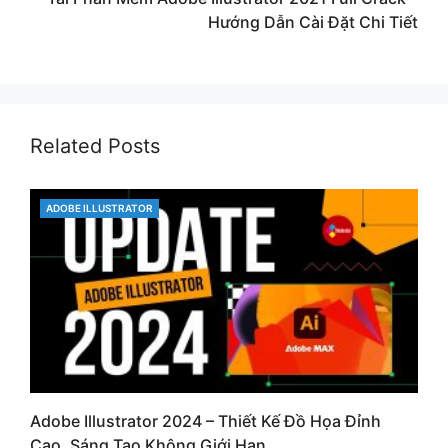
Hướng Dẫn Cài Đặt Chi Tiết
Related Posts
CATEGORIES
ADOBE ILLUSTRATOR
Adobe Illustrator 2024 – Thiết Kế Đồ Họa Đỉnh
Cao, Sáng Tạo Không Giới Hạn