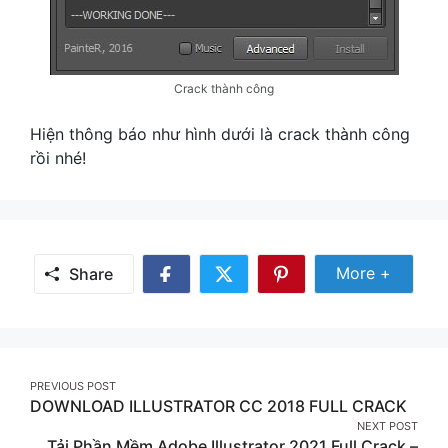
Crack thành công
Hiện thông báo như hình dưới là crack thành công
rồi nhé!
Share Mor
More +
Share
Share
Share
Share
on
on
on
Facebook
Twitter
Pinterest
Post
PREVIOUS POST
DOWNLOAD ILLUSTRATOR CC 2018 FULL CRACK
navigation
NEXT POST
Tải Phần Mềm Adobe Illustrator 2021 Full Crack –