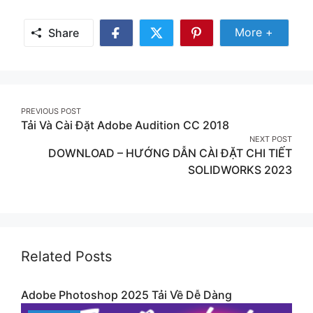
Share Mor
More +
Share
Share
Share
Share
on
on
on
Facebook
Twitter
Pinterest
Post
PREVIOUS POST
Tải Và Cài Đặt Adobe Audition CC 2018
navigation
NEXT POST
DOWNLOAD – HƯỚNG DẪN CÀI ĐẶT CHI TIẾT
SOLIDWORKS 2023
Related Posts
Adobe Photoshop 2025 Tải Về Dễ Dàng