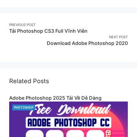
on
on
on
Facebook
Twitter
Pinterest
Post
PREVIOUS POST
Tải Photoshop CS3 Full Vĩnh Viễn
navigation
NEXT POST
Download Adobe Photoshop 2020
Related Posts
Adobe Photoshop 2025 Tải Về Dễ Dàng
CATEGORIES
PHOTOSHOP