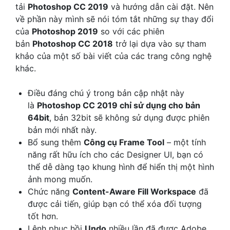
tải
Photoshop CC 2019
và hướng dẫn cài đặt. Nên
về phần này mình sẽ nói tóm tắt những sự thay đổi
của
Photoshop 2019
so với các phiên
bản
Photoshop CC 2018
trở lại dựa vào sự tham
khảo của một số bài viết của các trang công nghệ
khác.
Điều đáng chú ý trong bản cập nhật này
là
Photoshop CC 2019 chỉ sử dụng cho bản
64bit
, bản 32bit sẽ không sử dụng được phiên
bản mới nhất này.
Bổ sung thêm
Công cụ Frame Tool
– một tính
năng rất hữu ích cho các Designer UI, bạn có
thể dễ dàng tạo khung hình để hiển thị một hình
ảnh mong muốn.
Chức năng
Content-Aware Fill Workspace
đã
được cải tiến, giúp bạn có thể xóa đối tượng
tốt hơn.
Lệnh phục hồi
Undo
nhiều lần đã được Adobe