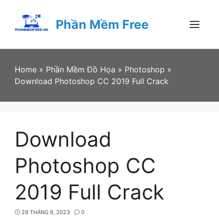
Skip
to
Phần Mềm Free
content
Menu
Home
»
Phần Mềm Đồ Họa
»
Photoshop
»
Download Photoshop CC 2019 Full Crack
Download
Photoshop CC
2019 Full Crack
29 THÁNG 9, 2023
0