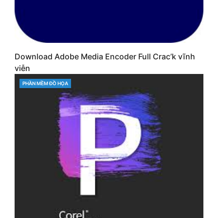
Download Adobe Media Encoder Full Crac’k vĩnh
viễn
CATEGORIES
PHẦN MỀM ĐỒ HỌA