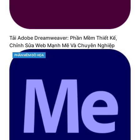
Tải Adobe Dreamweaver: Phần Mềm Thiết Kế,
Chỉnh Sửa Web Mạnh Mẽ Và Chuyên Nghiệp
CATEGORIES
PHẦN MỀM ĐỒ HỌA