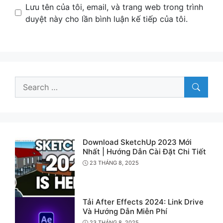
Name
Email
Website
Lưu tên của tôi, email, và trang web trong trình
duyệt này cho lần bình luận kế tiếp của tôi.
Search
for:
Download SketchUp 2023 Mới
Nhất | Hướng Dẫn Cài Đặt Chi Tiết
23 THÁNG 8, 2025
Tải After Effects 2024: Link Drive
Và Hướng Dẫn Miễn Phí
23 THÁNG 8, 2025