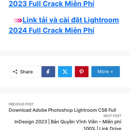
2023 Full Crack Miễn Phí
Link tải và cài đặt Lightroom
2024 Full Crack Miễn Phí
Share Mor
More +
Share
Share
Share
Share
on
on
on
Facebook
Twitter
Pinterest
Post
PREVIOUS POST
Download Adobe Photoshop Lightroom CS6 Full
navigation
NEXT POST
InDesign 2023 | Bản Quyền Vĩnh Viễn – Miễn phí
100% | Link Drive